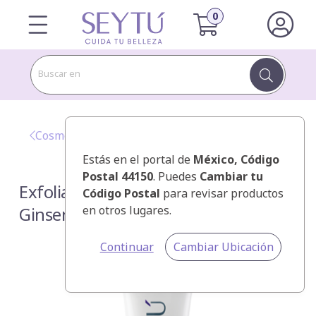
Buscar en
Cosméticos SEYTÚ
Estás en el portal de
México
, Código
Postal 44150
. Puedes
Cambiar tu
Exfoliante Facial con Extracto de
Código Postal
para revisar productos
Ginseng
en otros lugares.
Continuar
Cambiar Ubicación