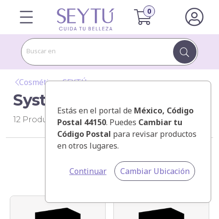
Buscar en
Cosméticos SEYTÚ
System
Estás en el portal de
México
, Código
12
Productos
Postal 44150
. Puedes
Cambiar tu
Código Postal
para revisar productos
en otros lugares.
Categorías
Continuar
Cambiar Ubicación
Ordenar por