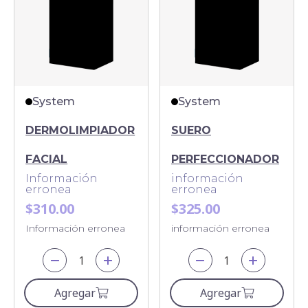
System
System
DERMOLIMPIADOR
SUERO
FACIAL
PERFECCIONADOR
Información
información
erronea
erronea
$310.00
$325.00
Información erronea
información erronea
Agregar
Agregar