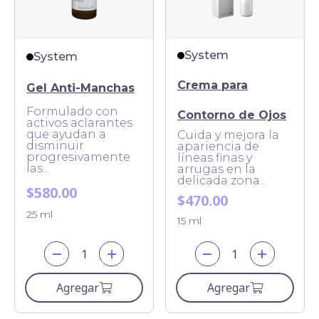
System
System
Crema para
Gel Anti-Manchas
Formulado con
Contorno de Ojos
activos aclarantes
que ayudan a
Cuida y mejora la
disminuir
apariencia de
progresivamente
líneas finas y
las...
arrugas en la
delicada zona...
$580.00
$470.00
25 ml
15 ml
Agregar
Agregar