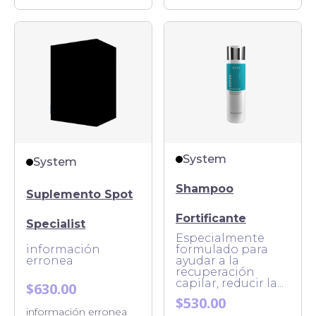
System
System
Shampoo
Suplemento Spot
Fortificante
Specialist
Especialmente
información
formulado para
erronea
ayudar a la
recuperación
capilar, reducir la...
$630.00
$530.00
información erronea