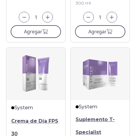
300 ml
Agregar
Agregar
System
System
Suplemento T-
Crema de Día FPS
Specialist
30