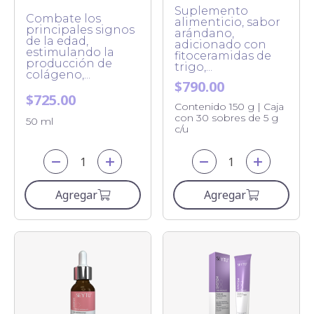
Suplemento
Combate los
alimenticio, sabor
principales signos
arándano,
de la edad,
adicionado con
estimulando la
fitoceramidas de
producción de
trigo,...
colágeno,...
$790.00
$725.00
Contenido 150 g | Caja
con 30 sobres de 5 g
50 ml
c/u
Agregar
Agregar