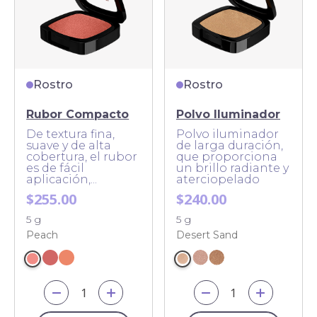
Rostro
Rostro
Rubor Compacto
Polvo Iluminador
De textura fina,
Polvo iluminador
suave y de alta
de larga duración,
cobertura, el rubor
que proporciona
es de fácil
un brillo radiante y
aplicación,...
aterciopelado
$255.00
$240.00
5 g
5 g
Peach
Desert Sand