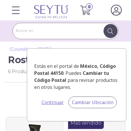
Buscar en
Cosméticos SEYTÚ
Rostro
Estás en el portal de
México
, Código
6
Productos
Postal 44150
. Puedes
Cambiar tu
Código Postal
para revisar productos
en otros lugares.
Categorías
Continuar
Cambiar Ubicación
Ordenar por
Más vendido