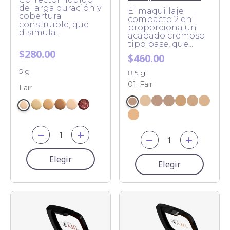
de larga duración y
El maquillaje
cobertura
compacto 2 en 1
construible, que
proporciona un
disimula...
acabado cremoso
tipo base, que...
$280.00
$460.00
5 g
8.5 g
01. Fair
Fair
Elegir
Elegir