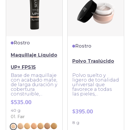
Rostro
Rostro
Maquillaje Líquido
Polvo Traslúcido
UP+ FPS15
Base de maquillaje
Polvo suelto y
con acabado mate,
ligero de tonalidad
de larga duración y
universal que
cobertura
favorece a todas
construible,...
las pieles,...
$535.00
$395.00
40 g
01. Fair
8 g