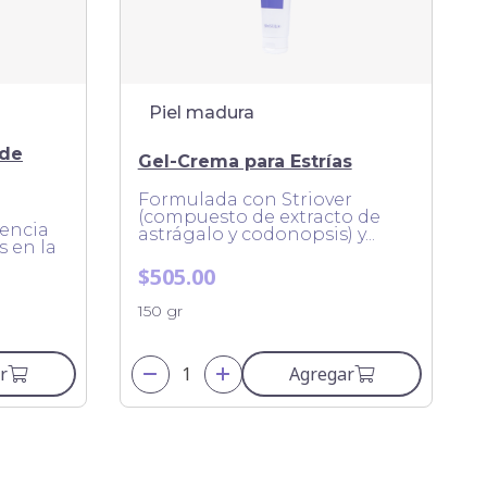
Piel madura
 de
Gel-Crema para Estrías
Formulada con Striover
(compuesto de extracto de
iencia
astrágalo y codonopsis) y...
s en la
$505.00
150 gr
r
Agregar