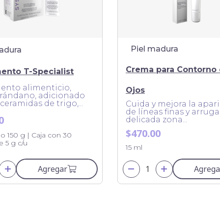
Piel madura
madura
Crema para Contorno
ento T-Specialist
ento alimenticio,
Ojos
arándano, adicionado
ceramidas de trigo,...
Cuida y mejora la apar
de líneas finas y arruga
0
delicada zona...
$470.00
o 150 g | Caja con 30
e 5 g c/u
15 ml
Agregar
Agrega