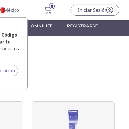
México
Iniciar Sesión
RONTERA
OMNILIFE
REGISTRARSE
, Código
ar tu
productos
icación